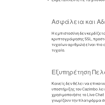
Ασφάλεια και Αδε
Η εμπιστοσύνη δεν κερδίζετ
κρυπτογράφησης SSL, προστα
τυχαίων αριθμών) είναι πιο
τυχαίο.
Εξυπηρέτηση Πελα
Κανείς δεν θέλει να επικοιν
υποστήριξης του Cazimbo λε
χρησιμοποιήστε το Live Chat
γνωρίζουν την πλατφόρμα σε