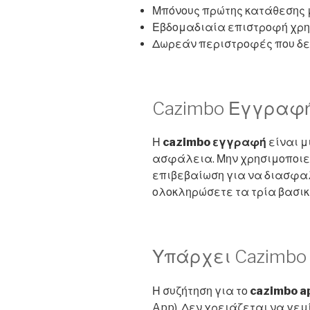
Μπόνους πρώτης κατάθεσης μ
Εβδομαδιαία επιστροφή χρημ
Δωρεάν περιστροφές που δεν
Cazimbo Εγγραφή
Η
cazimbo εγγραφή
είναι μ
ασφάλεια. Μην χρησιμοποιεί
επιβεβαίωση για να διασφαλ
ολοκληρώσετε τα τρία βασικά
Υπάρχει Cazimbo 
Η συζήτηση για το
cazimbo a
App). Δεν χρειάζεται να γε