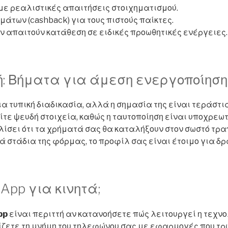
ε ρεαλιστικές απαιτήσεις στοιχηματισμού.
άτων (cashback) για τους πιστούς παίκτες.
 απαιτούν κατάθεση σε ειδικές προωθητικές ενέργειες.
: Βήματα για άμεση ενεργοποίηση
ια τυπική διαδικασία, αλλά η σημασία της είναι τεράστι
τε ψευδή στοιχεία, καθώς η ταυτοποίηση είναι υποχρεω
ίσει ότι τα χρήματά σας θα καταλήξουν στον σωστό τρα
 στάδια της φόρμας, το προφίλ σας είναι έτοιμο για δρ
App για κινητά;
pp
είναι περιττή αν κατανοήσετε πώς λειτουργεί η τεχν
μίζετε τη μνήμη του τηλεφώνου σας με εφαρμογές που τρ