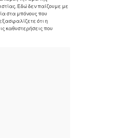
στίας. Εδώ δεν παίζουμε με
ία στα μπόνους που
 εξασφαλίζετε ότι η
ις καθυστερήσεις που