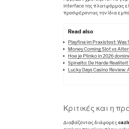
interface της πλατφόρμας ε
προσφέροντας την ίδια εμπει
Read also
Playfina im Praxistest: Was
Money Coming Slot vs Alter
Hoe je Plinko in 2026 domi
Spinalto: De Harde Realitei
Lucky Days Casino Review: 
Κριτικές και η π
Διαβάζοντας διάφορες
cazi