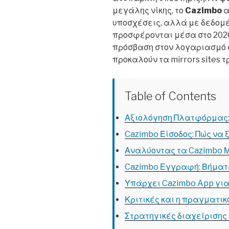
μεγάλης νίκης, το
Cazimbo
α
υποσχέσεις, αλλά με δεδομ
προσφέρονται μέσα στο 2026
πρόσβαση στον λογαριασμό 
προκαλούν τα mirrors sites τ
Table of Contents
Αξιολόγηση Πλατφόρμας:
Cazimbo Είσοδος: Πώς να
Αναλύοντας τα Cazimbo Μ
Cazimbo Εγγραφή: Βήματ
Υπάρχει Cazimbo App για 
Κριτικές και η πραγματικ
Στρατηγικές διαχείρισης