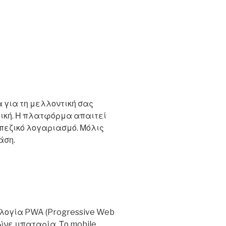
α για τη μελλοντική σας
τική. Η πλατφόρμα απαιτεί
πεζικό λογαριασμό. Μόλις
άση.
ολογία PWA (Progressive Web
ώνε μπαταρία. Το mobile