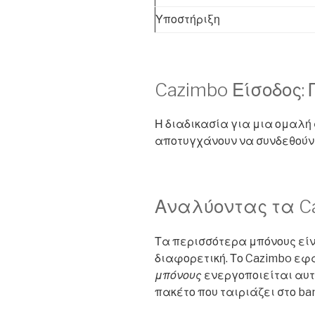
Υποστήριξη
Cazimbo Είσοδος:
Η διαδικασία για μια ομαλή
αποτυγχάνουν να συνδεθού
Αναλύοντας τα C
Τα περισσότερα μπόνους είνα
διαφορετική. Το Cazimbo εφα
μπόνους
ενεργοποιείται αυτ
πακέτο που ταιριάζει στο ba